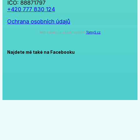
IČO: 88871797
+420 777 830 124
Ochrana osobních údajů
Web s láskou k úklidu vytvořil
TomyS.cz
Najdete mě také na Facebooku