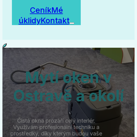
Ceník
Mé
úklidy
Kontakt
Mytí oken v
Ostravě a okolí
Čistá okna prozáří celý interiér.
Využívám profesionální techniku a
prostředky, díky kterým budou vaše