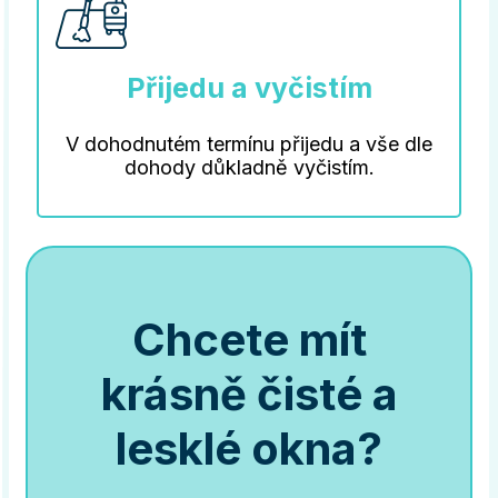
Přijedu a vyčistím
V dohodnutém termínu přijedu a vše dle
dohody důkladně vyčistím.
Chcete mít
krásně čisté a
lesklé okna?