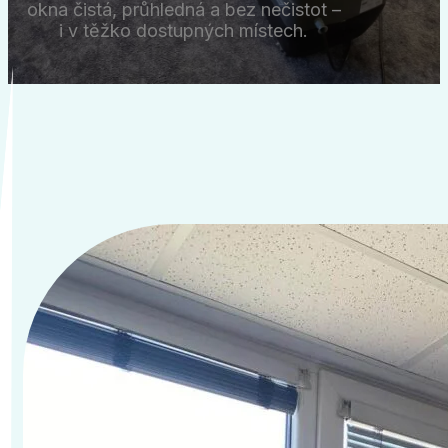
okna čistá, průhledná a bez nečistot –
i v těžko dostupných místech.