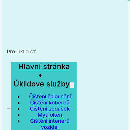
Pro-uklid.cz
Hlavní stránka
Úklidové služby
Čištění čalounění
Čištění koberců
Čištění sedaček
Mytí oken
Čištění interiérů
vozidel